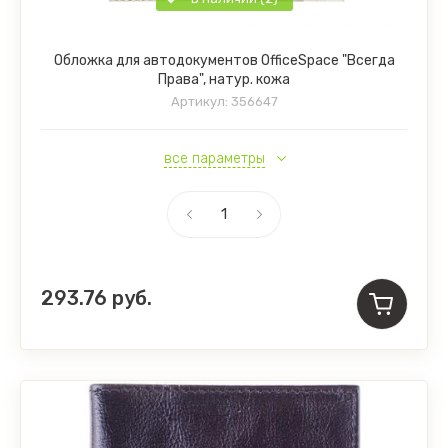
Обложка для автодокументов OfficeSpace "Всегда
Права", натур. кожа
Артикул:
356647
все параметры
293.76
руб.