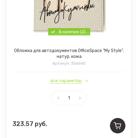
В наличии (2)
Обложка для автодокументов OfficeSpace "My Style",
натур. кожа
Артикул:
356645
все параметры
323.57
руб.